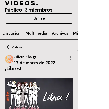
videos.
Público
·
3 miembros
Unirse
Discusión
Multimedia
Archivos
Miembros
Volver
Ziffero Kha
17 de marzo de 2022
¡Libres!