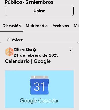
Público
·
5 miembros
Unirse
Discusión
Multimedia
Archivos
Miembros
Volver
Ziffero Kha
21 de febrero de 2023
Calendario | Google