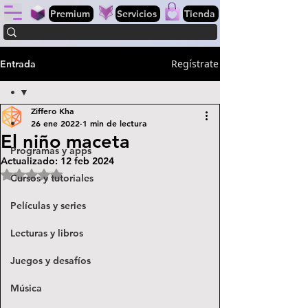
Premium
Servicios
Tienda
Regístrate
Entrada
•
Ziffero Kha
•
26 ene 2022
1 min de lectura
El niño maceta
Programas y apps
Actualizado:
12 feb 2024
Obtuvo NaN de 5 estrellas.
Cursos y tutoriales
Películas y series
Lecturas y libros
Juegos y desafíos
Música