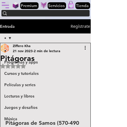
Premium
Servicios
Tienda
Regístrate
Entrada
•
Ziffero Kha
•
21 nov 2023
2 min de lectura
Pitágoras
Programas y apps
Obtuvo NaN de 5 estrellas.
Cursos y tutoriales
Películas y series
Lecturas y libros
Juegos y desafíos
Música
Pitágoras de Samos (570-490 