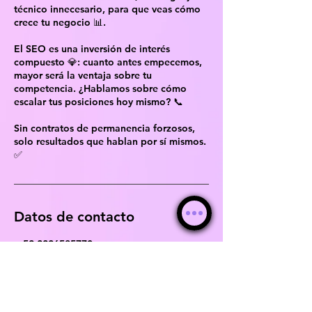
técnico innecesario, para que veas cómo
crece tu negocio 📊.
El SEO es una inversión de interés
compuesto 💎: cuanto antes empecemos,
mayor será la ventaja sobre tu
competencia. ¿Hablamos sobre cómo
escalar tus posiciones hoy mismo? 📞
Sin contratos de permanencia forzosos,
solo resultados que hablan por sí mismos.
✅
Datos de contacto
+ 52 2226585770
mail@webkha.com
Guillermo Prieto 1845, Universitaria,
72590 Heroica Puebla de Zaragoza, Pue.,
México