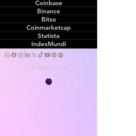
Coinbase
Binance
Bitso
Coinmarketcap
Statista
IndexMundi
© WebKha 2026 ®