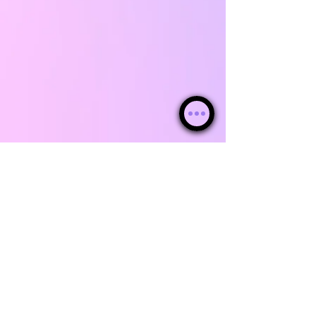
!La App para Android ya está lista!
Descárgala desde aquí y pruébala gratis