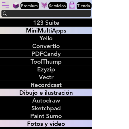
Premium
Servicios
Tienda
123 Suite
MiniMultiApps
Yello
Convertio
PDFCandy
ToolThump
Ezyzip
Vectr
Recordcast
Dibujo e ilustración
Autodraw
Sketchpad
Paint Sumo
Fotos y video