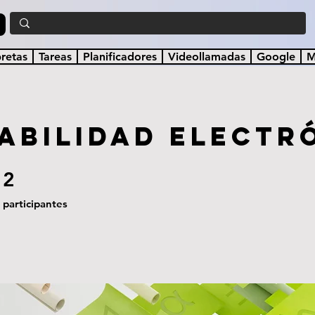
a
bretas
Tareas
Planificadores
Videollamadas
Google
M
abilidad electr
2
2 participantes
participantes