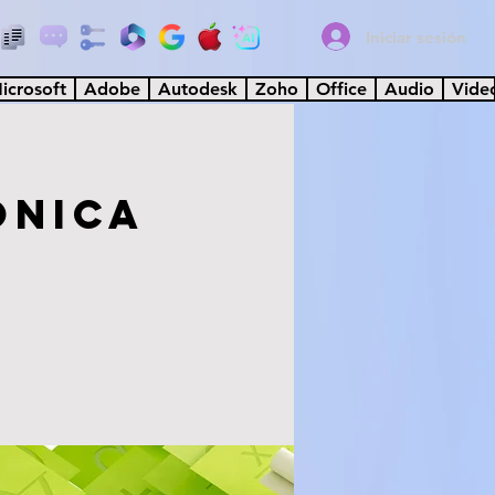
Iniciar sesión
icrosoft
Adobe
Autodesk
Zoho
Office
Audio
Vide
ónica