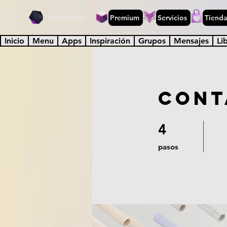
WebKha
Premium
Servicios
Tiend
Inicio
Menu
Apps
Inspiración
Grupos
Mensajes
Li
Cont
4
4 pasos
pasos