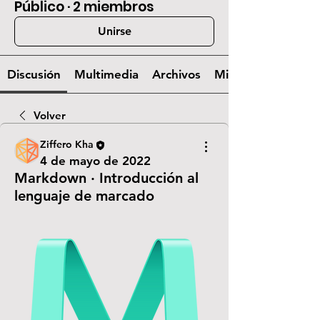
Público
·
2 miembros
Unirse
Discusión
Multimedia
Archivos
Miembros
Volver
Ziffero Kha
4 de mayo de 2022
Markdown · Introducción al
lenguaje de marcado