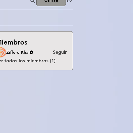
Unirse
iembros
Seguir
Ziffero Kha
er todos los miembros (1)