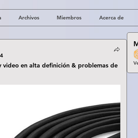
a
Archivos
Miembros
Acerca de
M
24
V
 video en alta definición & problemas de