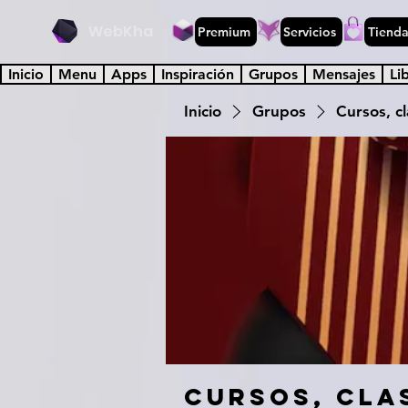
WebKha
Premium
Servicios
Tiend
Inicio
Menu
Apps
Inspiración
Grupos
Mensajes
Li
Inicio
Grupos
Cursos, cl
Cursos, cla