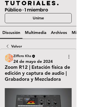
tutoriales.
Público
·
1 miembro
Unirse
Discusión
Multimedia
Archivos
Miembros
Volver
Ziffero Kha
24 de mayo de 2024
Zoom R12 | Estación física de
edición y captura de audio |
Grabadora y Mezcladora