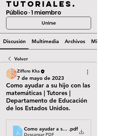
tutoriales.
Público
·
1 miembro
Unirse
Discusión
Multimedia
Archivos
Miembros
Volver
Ziffero Kha
7 de mayo de 2023
Como ayudar a su hijo con las
matemáticas | Tutores |
Departamento de Educación
de los Estados Unidos.
Como ayudar a su hijo con las matemáticas _ Tut
.pdf
Descargar PDF