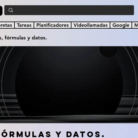
a
bretas
Tareas
Planificadores
Videollamadas
Google
M
, fórmulas y datos.
fórmulas y datos.