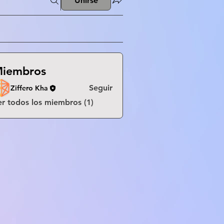
Unirse
iembros
Seguir
Ziffero Kha
er todos los miembros (1)