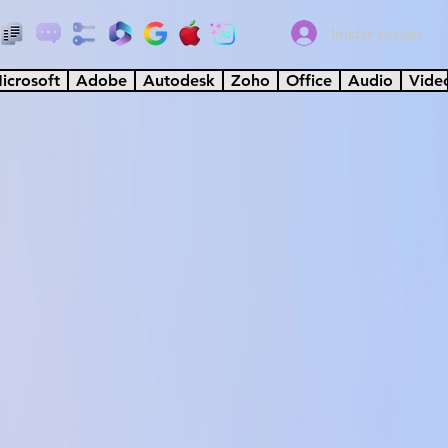
Iniciar sesión
icrosoft
Adobe
Autodesk
Zoho
Office
Audio
Vide