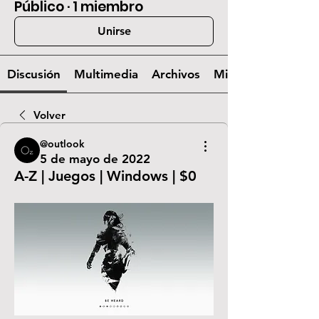
Público
·
1 miembro
Unirse
Discusión
Multimedia
Archivos
Miembros
Volver
@outlook
5 de mayo de 2022
A-Z | Juegos | Windows | $0