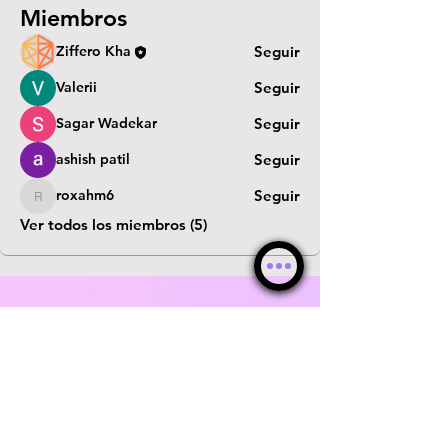
Miembros
Ziffero Kha
Seguir
Valerii
Seguir
Sagar Wadekar
Seguir
ashish patil
Seguir
roxahm6
Seguir
roxahm6
Ver todos los miembros (5)
© WebKha 2026 ®