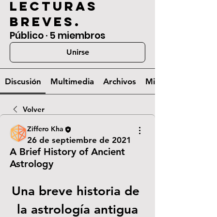
lecturas
breves.
Público
·
5 miembros
Unirse
Discusión
Multimedia
Archivos
Miembros
Volver
Ziffero Kha
26 de septiembre de 2021
A Brief History of Ancient
Astrology
Una breve historia de 
la astrología antigua