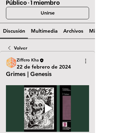
Público
·
1 miembro
Unirse
Discusión
Multimedia
Archivos
Miembros
Volver
Ziffero Kha
22 de febrero de 2024
Grimes | Genesis