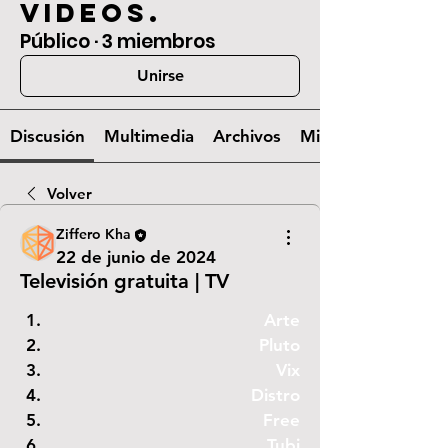
videos.
Público
·
3 miembros
Unirse
Discusión
Multimedia
Archivos
Miembros
Volver
Ziffero Kha
22 de junio de 2024
Televisión gratuita | TV
Arte
Pluto
Vix
Distro
Free
Tubi