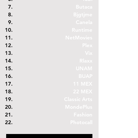
Butaca
Bjgtjme
Canela
Runtime
NetMovies
Plex
Vix
Rlaxx
UNAM
BUAP
11 MEX
22 MEX
Classic Arts
MondePlus
Fashion
Photocal
l