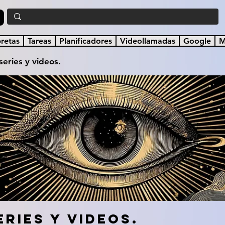
a
bretas
Tareas
Planificadores
Videollamadas
Google
M
 series y videos.
eries y videos.