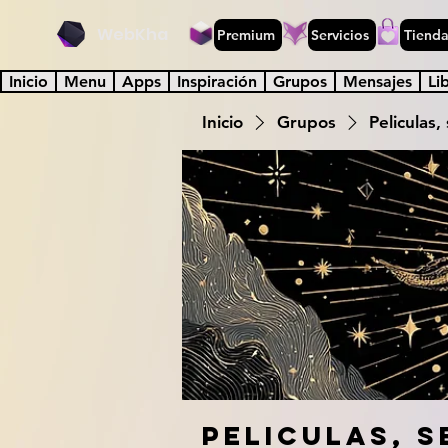
WebKha
Premium
Servicios
Tiend
Inicio
Menu
Apps
Inspiración
Grupos
Mensajes
Li
Inicio
Grupos
Peliculas,
Peliculas, s