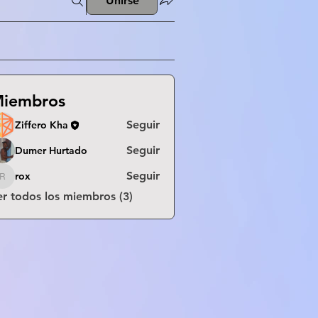
Unirse
iembros
Seguir
Ziffero Kha
Seguir
Dumer Hurtado
Seguir
rox
rox
er todos los miembros (3)