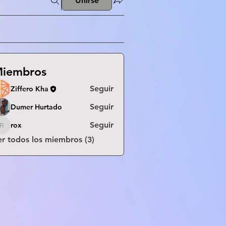
Unirse
iembros
Seguir
Ziffero Kha
Seguir
Dumer Hurtado
Seguir
rox
rox
er todos los miembros (3)