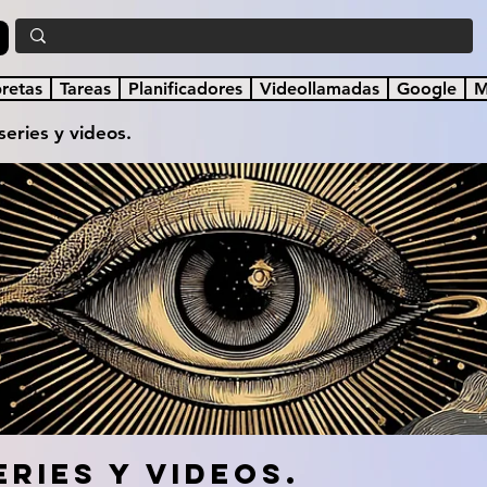
a
bretas
Tareas
Planificadores
Videollamadas
Google
M
 series y videos.
eries y videos.