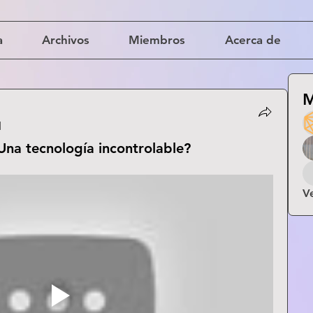
a
Archivos
Miembros
Acerca de
M
1
 ¿Una tecnología incontrolable?
V