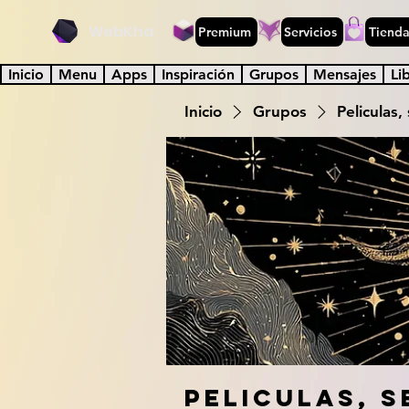
WebKha
Premium
Servicios
Tiend
Inicio
Menu
Apps
Inspiración
Grupos
Mensajes
Li
Inicio
Grupos
Peliculas,
Peliculas, s