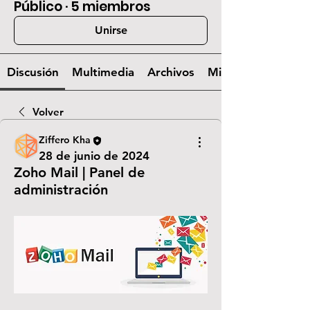
Público
·
5 miembros
Unirse
Discusión
Multimedia
Archivos
Miembros
Volver
Ziffero Kha
28 de junio de 2024
Zoho Mail | Panel de
administración