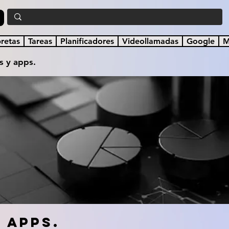
a
bretas
Tareas
Planificadores
Videollamadas
Google
M
 y apps.
 apps.