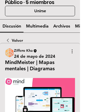
Público
·
5 miembros
Unirse
Discusión
Multimedia
Archivos
Miembros
Volver
Ziffero Kha
24 de mayo de 2024
MindMeister | Mapas
mentales | Diagramas