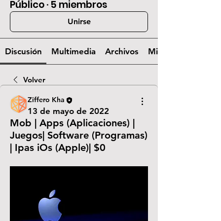
Público
·
5 miembros
Unirse
Discusión
Multimedia
Archivos
Miembros
Volver
Ziffero Kha
13 de mayo de 2022
Mob | Apps (Aplicaciones) |
Juegos| Software (Programas)
| Ipas iOs (Apple)| $0