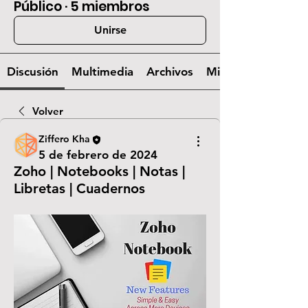
Público
·
5 miembros
Unirse
Discusión
Multimedia
Archivos
Miembros
Volver
Ziffero Kha
5 de febrero de 2024
Zoho | Notebooks | Notas |
Libretas | Cuadernos