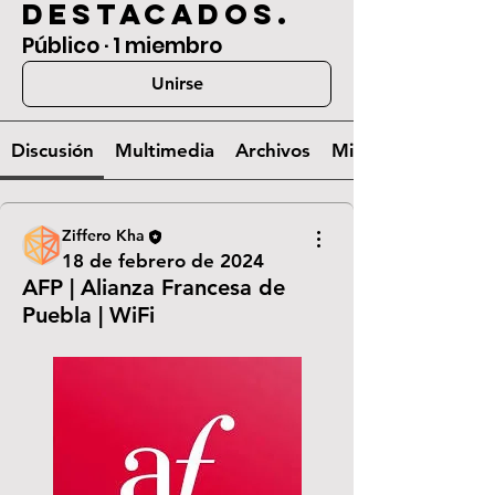
destacados.
Público
·
1 miembro
Unirse
Discusión
Multimedia
Archivos
Miembros
Ziffero Kha
18 de febrero de 2024
AFP | Alianza Francesa de
Puebla | WiFi