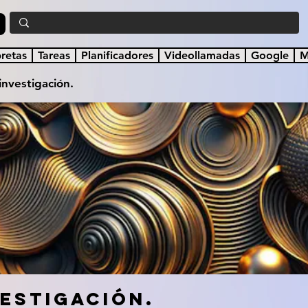
a
bretas
Tareas
Planificadores
Videollamadas
Google
M
investigación.
vestigación.