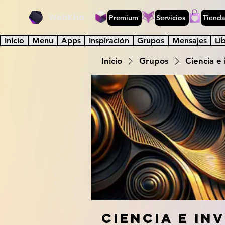
WebKha
Premium
Servicios
Tiend
Inicio
Menu
Apps
Inspiración
Grupos
Mensajes
Li
Inicio
Grupos
Ciencia e 
Ciencia e in