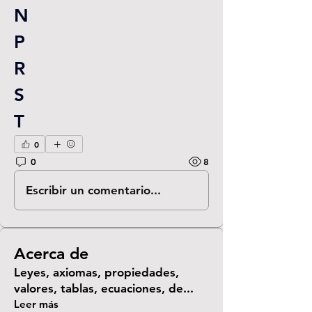
N
P
R
S
T
0
0
8
Escribir un comentario...
Acerca de
Leyes, axiomas, propiedades,
valores, tablas, ecuaciones, de
...
Leer más