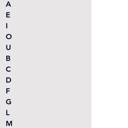
A
E
I
O
U
B
C
D
F
G
L
M