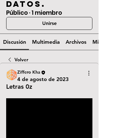
datos.
Público
·
1 miembro
Unirse
Discusión
Multimedia
Archivos
Miembros
Volver
Ziffero Kha
4 de agosto de 2023
Letras 0z