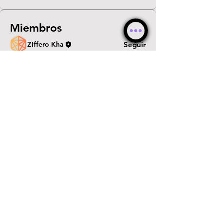
Miembros
Ziffero Kha
Seguir
Ver todos los miembros (1)
© WebKha 2026 ®