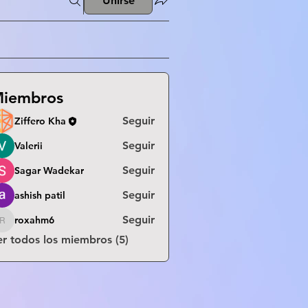
Unirse
iembros
Seguir
Ziffero Kha
Seguir
Valerii
Seguir
Sagar Wadekar
Seguir
ashish patil
Seguir
roxahm6
roxahm6
er todos los miembros (5)