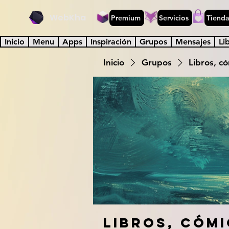
WebKha
Premium
Servicios
Tiend
Inicio
Menu
Apps
Inspiración
Grupos
Mensajes
Li
Inicio
Grupos
Libros, có
Libros, cómi