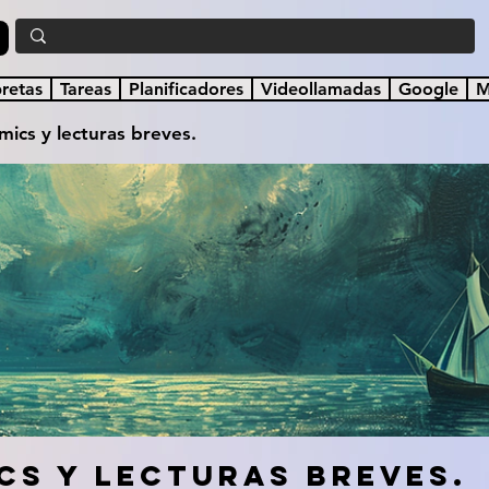
a
bretas
Tareas
Planificadores
Videollamadas
Google
M
mics y lecturas breves.
cs y lecturas breves.