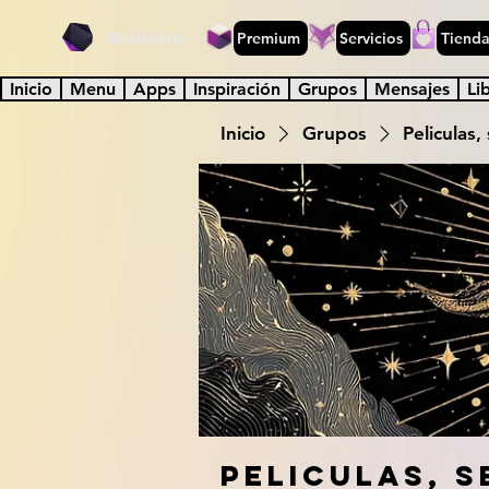
WebKha
Premium
Servicios
Tiend
Inicio
Menu
Apps
Inspiración
Grupos
Mensajes
Li
Inicio
Grupos
Peliculas,
Peliculas, s