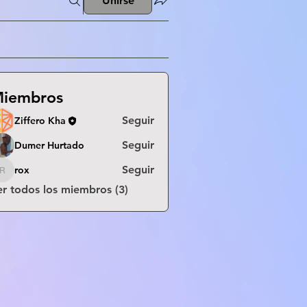
Unirse
iembros
Seguir
Ziffero Kha
Seguir
Dumer Hurtado
Seguir
rox
rox
er todos los miembros (3)