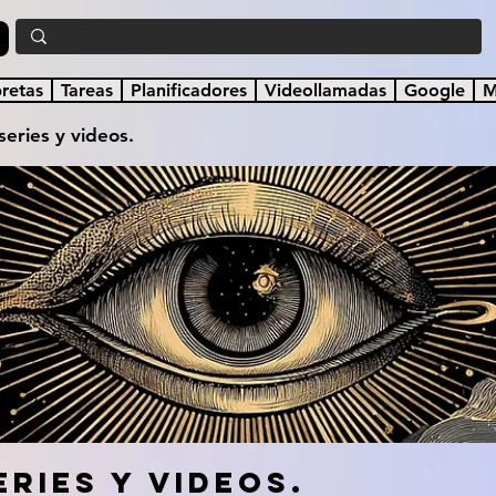
a
bretas
Tareas
Planificadores
Videollamadas
Google
M
 series y videos.
eries y videos.