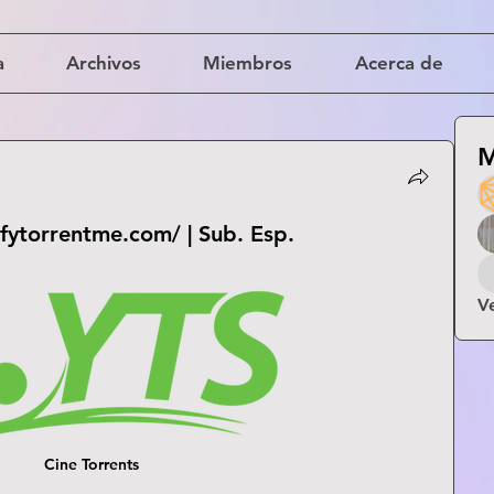
a
Archivos
Miembros
Acerca de
M
1
yifytorrentme.com/ | Sub. Esp.
V
Cine Torrents