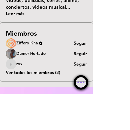
Videos, películas, series, anime,
conciertos, videos musical
...
Leer más
Miembros
Ziffero Kha
Seguir
Dumer Hurtado
Seguir
rox
Seguir
rox
Ver todos los miembros (3)
© WebKha 2026 ®