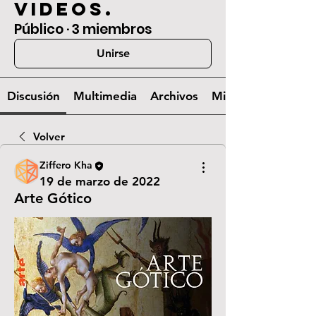
videos.
Público
·
3 miembros
Unirse
Discusión
Multimedia
Archivos
Miembros
Volver
Ziffero Kha
19 de marzo de 2022
Arte Gótico