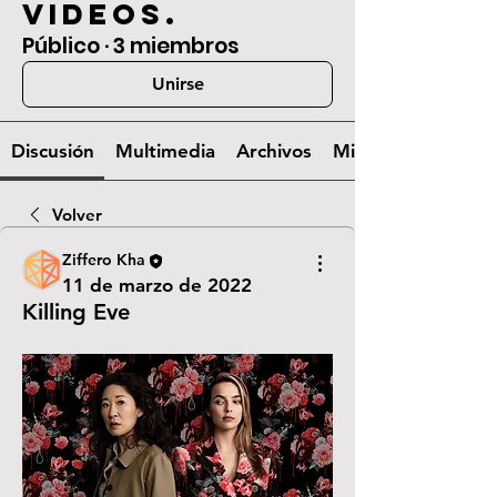
videos.
Público
·
3 miembros
Unirse
Discusión
Multimedia
Archivos
Miembros
Volver
Ziffero Kha
11 de marzo de 2022
Killing Eve