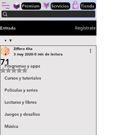
Premium
Servicios
Tienda
Regístrate
Entrada
•
Ziffero Kha
•
3 may 2020
0 min de lectura
71
Programas y apps
Obtuvo NaN de 5 estrellas.
Cursos y tutoriales
Películas y series
Lecturas y libros
Juegos y desafíos
Música