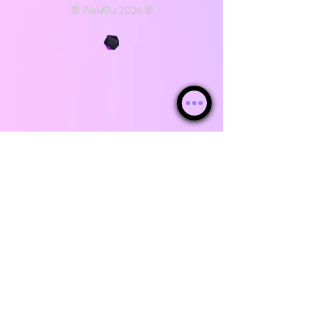
© WebKha 2026 ®