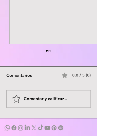
Comentarios
0.0 / 5 (0)
Blacksad | Comic |
OVIVO | Game | 
Comentar y calificar...
Descargar | Gratis
Gratis | Online |
IzHard