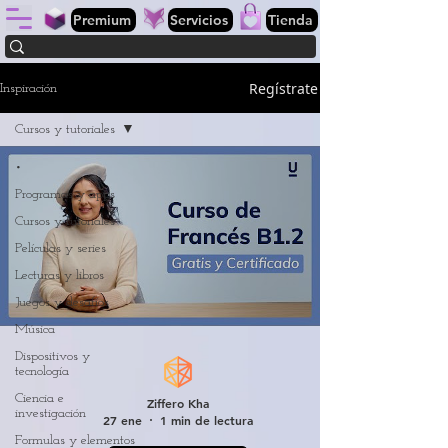
Premium
Servicios
Tienda
Regístrate
Inspiración
Cursos y tutoriales
•
Programas y apps
Cursos y tutoriales
Películas y series
Lecturas y libros
Juegos y desafíos
Música
Dispositivos y
tecnología
Ciencia e
Ziffero Kha
investigación
27 ene
1 min de lectura
Formulas y elementos