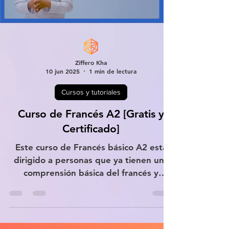
Ziffero Kha
10 jun 2025
1 min de lectura
Cursos y tutoriales
Curso de Francés A2 [Gratis y
Certificado]
Este curso de Francés básico A2 está
dirigido a personas que ya tienen una
comprensión básica del francés y
desean mejorar sus habilidades de
comunicación para obtener un Nivel A2
de acuerdo al Marco Común Europeo
de Referencia para las Lenguas (MCER).