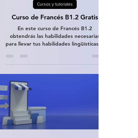
Cursos y tutoriales
Curso de Francés B1.2 Gratis
En este curso de Francés B1.2
obtendrás las habilidades necesarias
para llevar tus habilidades lingüísticas al
siguiente nivel. Conocerás el
vocabulario, gramática y pronunciación
en este idioma para que puedas
entablar desde conversaciones
informales hasta discusiones más
complejas, te prepararemos para
comunicarte con éxito en cualquier
contexto. Además, este curso de
Francés B1.2 te prepará para
interactuar con hablantes nativos con
un grado razonable de fluidez y
espontan