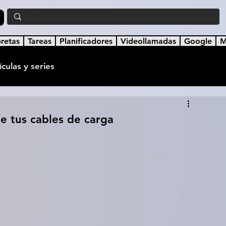
a
bretas
Tareas
Planificadores
Videollamadas
Google
M
ículas y series
Inicia sesión/ Regíst
a
Dispositivos y tecnología
e tus cables de carga