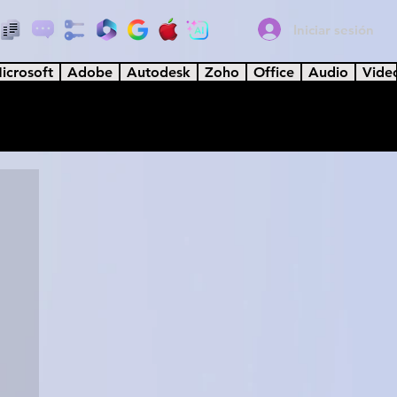
Iniciar sesión
icrosoft
Adobe
Autodesk
Zoho
Office
Audio
Vide
rate