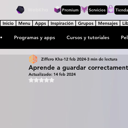
WebKha
Premium
Servicios
Tiend
Inicio
Menu
Apps
Inspiración
Grupos
Mensajes
Li
•
Programas y apps
Cursos y tutoriales
Pel
Ziffero Kha
12 feb 2024
3 min de lectura
Lecturas y libros
Juegos y desafíos
Músic
Aprende a guardar correctament
Actualizado:
14 feb 2024
Obtuvo NaN de 5 estrellas.
Ciencia e investigación
Formulas y elementos