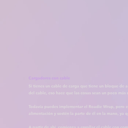
Cargadores con cable
Si tienes un cable de carga que tiene un bloque de 
del cable, eso hace que las cosas sean un poco más d
Todavía puedes implementar el Roadie Wrap, pero en
alimentación y sostén la parte de él en la mano, ya 
A partir de ahí, comienza a enrollar el cable con co