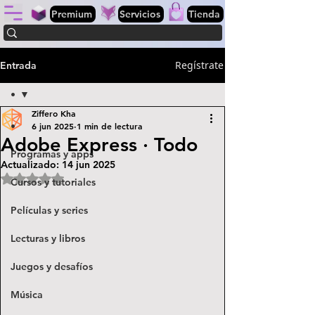
Premium
Servicios
Tienda
Regístrate
Entrada
•
Ziffero Kha
•
6 jun 2025
1 min de lectura
Adobe Express · Todo
Programas y apps
Actualizado:
14 jun 2025
Obtuvo NaN de 5 estrellas.
Cursos y tutoriales
Películas y series
Lecturas y libros
Juegos y desafíos
Música