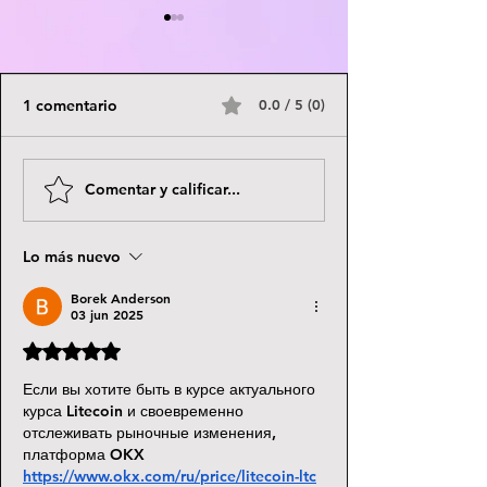
1 comentario
0.0 / 5 (0)
Brave Browser |
Bugonia | 2025 
Comentar y calificar...
Buscador recomendado
Lanthimos | Sub
para ver películas y
Esp Latino
Lo más nuevo
series sin anuncios
Borek Anderson
03 jun 2025
Obtuvo 5 de 5 estrellas.
Если вы хотите быть в курсе актуального 
курса Litecoin и своевременно 
отслеживать рыночные изменения, 
платформа OKX 
https://www.okx.com/ru/price/litecoin-ltc