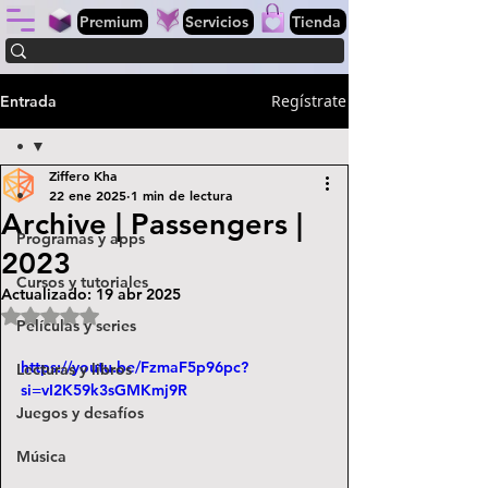
Premium
Servicios
Tienda
Regístrate
Entrada
•
Ziffero Kha
•
22 ene 2025
1 min de lectura
Archive | Passengers |
Programas y apps
2023
Cursos y tutoriales
Actualizado:
19 abr 2025
Obtuvo NaN de 5 estrellas.
Películas y series
https://youtu.be/FzmaF5p96pc?
Lecturas y libros
si=vI2K59k3sGMKmj9R
Juegos y desafíos
Música