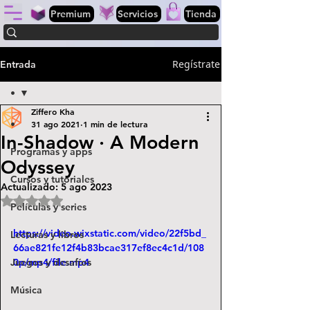
Premium
Servicios
Tienda
Regístrate
Entrada
•
Ziffero Kha
•
31 ago 2021
1 min de lectura
In-Shadow · A Modern
Programas y apps
Odyssey
Cursos y tutoriales
Actualizado:
5 ago 2023
Obtuvo NaN de 5 estrellas.
Películas y series
https://video.wixstatic.com/video/22f5bd_
Lecturas y libros
66ae821fe12f4b83bcae317ef8ec4c1d/108
Juegos y desafíos
0p/mp4/file.mp4
Música