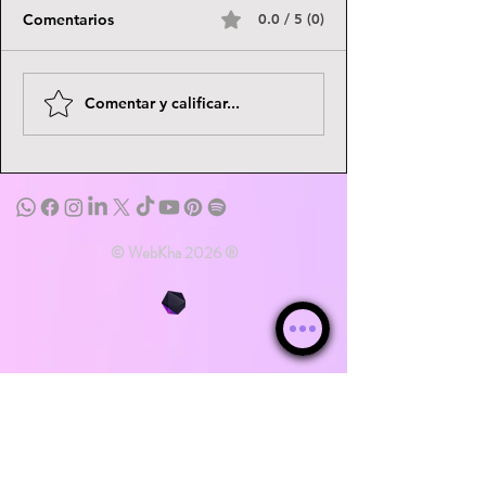
Comentarios
0.0 / 5 (0)
Blacksad | Comic |
OVIVO | Game | 
Comentar y calificar...
Descargar | Gratis
Gratis | Online |
IzHard
© WebKha 2026 ®