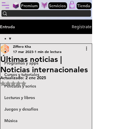
Premium
Servicios
Tienda
Regístrate
Entrada
•
Ziffero Kha
•
17 mar 2023
1 min de lectura
Últimas noticias |
Programas y apps
Noticias internacionales
Cursos y tutoriales
Actualizado:
2 ene 2025
Obtuvo NaN de 5 estrellas.
Películas y series
Lecturas y libros
Juegos y desafíos
Música